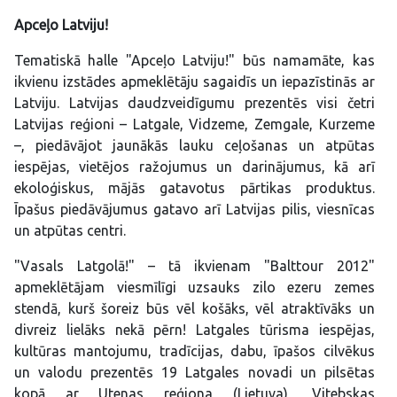
Apceļo Latviju!
Tematiskā halle "Apceļo Latviju!" būs namamāte, kas
ikvienu izstādes apmeklētāju sagaidīs un iepazīstinās ar
Latviju. Latvijas daudzveidīgumu prezentēs visi četri
Latvijas reģioni – Latgale, Vidzeme, Zemgale, Kurzeme
–, piedāvājot jaunākās lauku ceļošanas un atpūtas
iespējas, vietējos ražojumus un darinājumus, kā arī
ekoloģiskus, mājās gatavotus pārtikas produktus.
Īpašus piedāvājumus gatavo arī Latvijas pilis, viesnīcas
un atpūtas centri.
"Vasals Latgolā!" – tā ikvienam "Balttour 2012"
apmeklētājam viesmīlīgi uzsauks zilo ezeru zemes
stendā, kurš šoreiz būs vēl košāks, vēl atraktīvāks un
divreiz lielāks nekā pērn! Latgales tūrisma iespējas,
kultūras mantojumu, tradīcijas, dabu, īpašos cilvēkus
un valodu prezentēs 19 Latgales novadi un pilsētas
kopā ar Utenas reģiona (Lietuva), Vitebskas