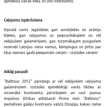
apmeklēs vairāk nekā 30 000 interesentu.
Ceļojumu izpārdošana
Ķīpsalā varēs iegādāties gan aviobiļetes un prāmju
biļetes, gan ceļojumus uz pieprasītākajiem un vēl
nebijušiem galamērķiem, gan turpmākajam pusgadam
rezervēt Latvijas viesu namus, kempingus un pirtis par
tikai vienreiz gadā pieejamām cenām – izstādes cenām!
Atklāj pasauli!
"Balttour 2012" pārsteigs ar vēl nebijušiem ceļojuma
galamērķiem. Izstādes apmeklētāji varēs tikties ar
vissenākā kontinenta pārstāvjiem un rast jaunus
impulsus Āfrikas atklāšanā! Pirmo reizi ''Balttour''
piedalīsies galēju kontrastu valsts Etiopija, kakao zeme