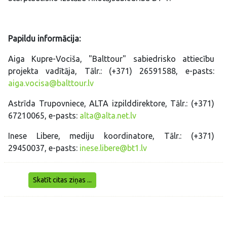
Papildu informācija:
Aiga Kupre-Vociša, "Balttour" sabiedrisko attiecību
projekta vadītāja, Tālr.: (+371) 26591588, e-pasts:
aiga.vocisa@balttour.lv
Astrīda Trupovniece, ALTA izpilddirektore, Tālr.: (+371)
67210065, e-pasts:
alta@alta.net.lv
Inese Libere, mediju koordinatore, Tālr.: (+371)
29450037, e-pasts:
inese.libere@bt1.lv
Skatīt citas ziņas ...