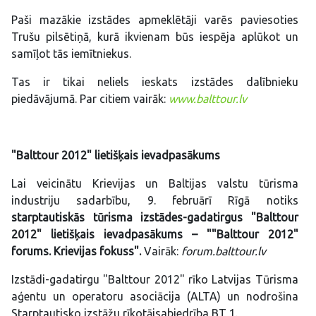
Paši mazākie izstādes apmeklētāji varēs paviesoties
Trušu pilsētiņā, kurā ikvienam būs iespēja aplūkot un
samīļot tās iemītniekus.
Tas ir tikai neliels ieskats izstādes dalībnieku
piedāvājumā. Par citiem vairāk:
www.balttour.lv
"Balttour 2012" lietišķais ievadpasākums
Lai veicinātu Krievijas un Baltijas valstu tūrisma
industriju sadarbību, 9. februārī Rīgā notiks
starptautiskās tūrisma izstādes-gadatirgus "Balttour
2012" lietišķais ievadpasākums – ""Balttour 2012"
forums. Krievijas fokuss"
.
Vairāk:
forum.balttour.lv
Izstādi-gadatirgu "Balttour 2012" rīko Latvijas Tūrisma
aģentu un operatoru asociācija (ALTA) un nodrošina
Starptautisko izstāžu rīkotājsabiedrība BT 1.