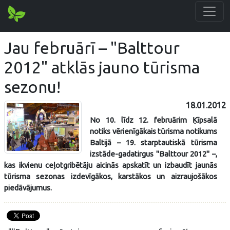
Jau februārī – "Balttour
2012" atklās jauno tūrisma
sezonu!
18.01.2012
No 10. līdz 12. februārim Ķīpsalā
notiks vērienīgākais tūrisma notikums
Baltijā – 19. starptautiskā tūrisma
izstāde-gadatirgus "Balttour 2012" –,
kas ikvienu ceļotgribētāju aicinās apskatīt un izbaudīt jaunās
tūrisma sezonas izdevīgākos, karstākos un aizraujošākos
piedāvājumus.