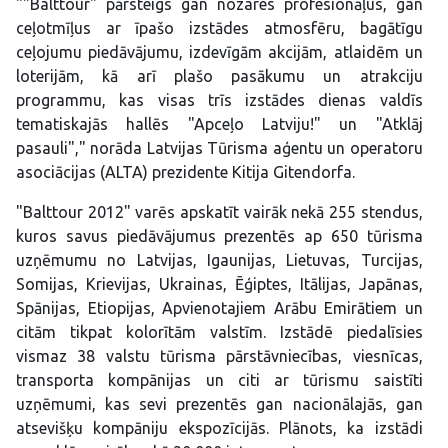
""Balttour" pārsteigs gan nozares profesionāļus, gan
ceļotmīļus ar īpašo izstādes atmosfēru, bagātīgu
ceļojumu piedāvājumu, izdevīgām akcijām, atlaidēm un
loterijām, kā arī plašo pasākumu un atrakciju
programmu, kas visas trīs izstādes dienas valdīs
tematiskajās hallēs "Apceļo Latviju!" un "Atklāj
pasauli"," norāda Latvijas Tūrisma aģentu un operatoru
asociācijas (ALTA) prezidente Kitija Gitendorfa.
"Balttour 2012" varēs apskatīt vairāk nekā 255 stendus,
kuros savus piedāvājumus prezentēs ap 650 tūrisma
uzņēmumu no Latvijas, Igaunijas, Lietuvas, Turcijas,
Somijas, Krievijas, Ukrainas, Ēģiptes, Itālijas, Japānas,
Spānijas, Etiopijas, Apvienotajiem Arābu Emirātiem un
citām tikpat kolorītām valstīm. Izstādē piedalīsies
vismaz 38 valstu tūrisma pārstāvniecības, viesnīcas,
transporta kompānijas un citi ar tūrismu saistīti
uzņēmumi, kas sevi prezentēs gan nacionālajās, gan
atsevišķu kompāniju ekspozīcijās. Plānots, ka izstādi