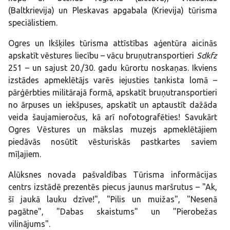
(Baltkrievija) un Pleskavas apgabala (Krievija) tūrisma
speciālistiem.
Ogres un Ikšķiles tūrisma attīstības aģentūra aicinās
apskatīt vēstures liecību – vācu bruņutransportieri
Sdkfz
251 – un sajust 20./30. gadu kūrortu noskaņas. Ikviens
izstādes apmeklētājs varēs iejusties tankista lomā –
pārģērbties militārajā formā, apskatīt bruņutransportieri
no ārpuses un iekšpuses, apskatīt un aptaustīt dažāda
veida šaujamieročus, kā arī nofotografēties! Savukārt
Ogres Vēstures un mākslas muzejs apmeklētājiem
piedāvās nosūtīt vēsturiskās pastkartes saviem
mīļajiem.
Alūksnes novada pašvaldības Tūrisma informācijas
centrs izstādē prezentēs piecus jaunus maršrutus – "Ak,
šī jaukā lauku dzīve!", "Pilis un muižas", "Nesenā
pagātne", "Dabas skaistums" un "Pierobežas
vilinājums".