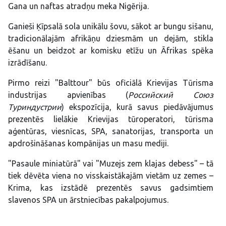
Gana un naftas atradņu meka Nigērija.
Ganieši Ķīpsalā sola unikālu šovu, sākot ar bungu sišanu,
tradicionālajām afrikāņu dziesmām un dejām, stikla
ēšanu un beidzot ar komisku etīžu un Āfrikas spēka
izrādīšanu.
Pirmo reizi "Balttour" būs oficiālā Krievijas Tūrisma
industrijas apvienības (
Российский Союз
Туриндустрии
) ekspozīcija, kurā savus piedāvājumus
prezentēs lielākie Krievijas tūroperatori, tūrisma
aģentūras, viesnīcas, SPA, sanatorijas, transporta un
apdrošināšanas kompānijas un masu mediji.
"Pasaule miniatūrā" vai "Muzejs zem klajas debess" – tā
tiek dēvēta viena no visskaistākajām vietām uz zemes –
Krima, kas izstādē prezentēs savus gadsimtiem
slavenos SPA un ārstniecības pakalpojumus.