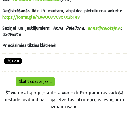
Reģistrēšanās līdz 13. martam, aizpildot pieteikuma anketu:
https://forms.gle/YJWUU3VC8x7X2b1e8
Saziņai un jautājumiem:
Anna Palelione,
anna@celotajs.lv
,
22495916
Priecāsimies tikties klātienē!
Skatīt citas ziņas ...
Šī vietne atspoguļo autora viedokli. Programmas vadošā
iestāde neatbild par tajā ietvertās informācijas iespējamo
izmantošanu.