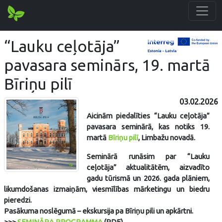
“Lauku ceļotāja”
pavasara seminārs, 19. martā
Bīriņu pilī
03.02.2026
Aicinām piedalīties “Lauku ceļotāja”
pavasara seminārā, kas notiks 19.
martā
Bīriņu pilī
, Limbažu novadā.
Seminārā runāsim par “Lauku
ceļotāja” aktualitātēm, aizvadīto
gadu tūrismā un 2026. gada plāniem,
likumdošanas izmaiņām, viesmīlības mārketingu un biedru
pieredzi.
Pasākuma noslēgumā – ekskursija pa Bīriņu pili un apkārtni.
>>>
SEMINĀRA PROGRAMMA
(PDF)