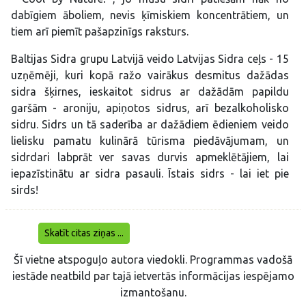
dabīgiem āboliem, nevis ķīmiskiem koncentrātiem, un
tiem arī piemīt pašapzinīgs raksturs.
Baltijas Sidra grupu Latvijā veido Latvijas Sidra ceļs - 15
uzņēmēji, kuri kopā ražo vairākus desmitus dažādas
sidra šķirnes, ieskaitot sidrus ar dažādām papildu
garšām - aroniju, apiņotos sidrus, arī bezalkoholisko
sidru. Sidrs un tā saderība ar dažādiem ēdieniem veido
lielisku pamatu kulinārā tūrisma piedāvājumam, un
sidrdari labprāt ver savas durvis apmeklētājiem, lai
iepazīstinātu ar sidra pasauli. Īstais sidrs - lai iet pie
sirds!
Skatīt citas ziņas ...
Šī vietne atspoguļo autora viedokli. Programmas vadošā
iestāde neatbild par tajā ietvertās informācijas iespējamo
izmantošanu.