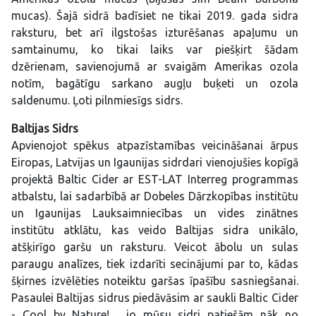
mucas). Šajā sidrā badīsiet ne tikai 2019. gada sidra
raksturu, bet arī ilgstošas izturēšanas apaļumu un
samtainumu, ko tikai laiks var piešķirt šādam
dzērienam, savienojumā ar svaigām Amerikas ozola
notīm, bagātīgu sarkano augļu buķeti un ozola
saldenumu. Ļoti pilnmiesīgs sidrs.
Baltijas Sidrs
Apvienojot spēkus atpazīstamības veicināšanai ārpus
Eiropas, Latvijas un Igaunijas sidrdari vienojušies kopīgā
projektā Baltic Cider ar EST-LAT Interreg programmas
atbalstu, lai sadarbībā ar Dobeles Dārzkopības institūtu
un Igaunijas Lauksaimniecības un vides zinātnes
institūtu atklātu, kas veido Baltijas sidra unikālo,
atšķirīgo garšu un raksturu. Veicot ābolu un sulas
paraugu analīzes, tiek izdarīti secinājumi par to, kādas
šķirnes izvēlēties noteiktu garšas īpašību sasniegšanai.
Pasaulei Baltijas sidrus piedāvāsim ar saukli Baltic Cider
- Cool by Nature! , jo mūsu sidri patiešām nāk no