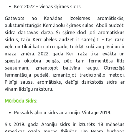
Kerr 2022 – vienas šķirnes sidrs
Gatavots no Kanādas izcelsmes aromātiskās,
aukstumizturīgās Kerr ābolu šķirnes sulas. Āboli audzēti
sidra darītavas dārzā. Šī šķirne dod ļoti aromātiskus
sidrus, taču Kerr ābeles audzēt ir sarežģīti – tās ražo
vēlu un tikai katru otro gadu, turklāt koki aug lēni un ir
maza izmēra. 2022. gada Kerr raža tika ievākta un
spiesta oktobra beigās, pēc tam fermentēta līdz
sausumam, izmantojot baltvīna raugu. Otrreizējā
fermentācija pudelē, izmantojot tradicionālo metodi.
Pilnīgi sauss, aromātisks, dabīgi dzirkstošs sidrs ar
vīnam līdzīgu raksturu.
Mūrbūdu Sidrs
:
Pussalds ābolu sidrs ar aroniju. Vintage 2019.
Šis 2019. gada Aroniju sidrs ir izturēts 18 mēnešus
Amerikas ozola mucās (bijušas Jim Beam burbona