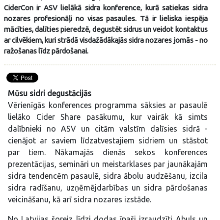
CiderCon ir ASV lielākā sidra konference, kurā satiekas sidra
nozares profesionāļi no visas pasaules. Tā ir lieliska iespēja
mācīties, dalīties pieredzē, degustēt sidrus un veidot kontaktus
ar cilvēkiem, kuri strādā visdažādākajās sidra nozares jomās - no
ražošanas līdz pārdošanai.
Mūsu sidri degustācijās
Vērienīgās konferences programma sāksies ar pasaulē
lielāko Cider Share pasākumu, kur vairāk kā simts
dalībnieki no ASV un citām valstīm dalīsies sidrā -
cienājot ar saviem līdzatvestajiem sidriem un stāstot
par tiem. Nākamajās dienās sekos konferences
prezentācijas, semināri un meistarklases par jaunākajām
sidra tendencēm pasaulē, sidra ābolu audzēšanu, izcila
sidra radīšanu, uzņēmējdarbības un sidra pārdošanas
veicināšanu, kā arī sidra nozares izstāde.
No Latvijas šoreiz līdzi dodas īpaši izraudzīti Abuls un