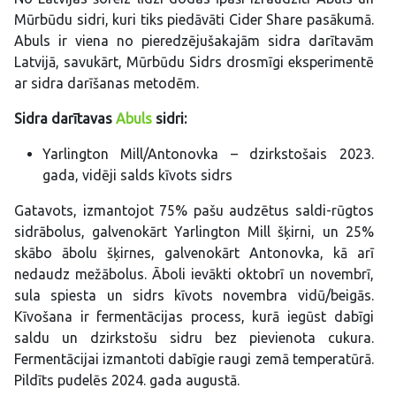
Mūrbūdu sidri, kuri tiks piedāvāti Cider Share pasākumā.
Abuls ir viena no pieredzējušakajām sidra darītavām
Latvijā, savukārt, Mūrbūdu Sidrs drosmīgi eksperimentē
ar sidra darīšanas metodēm.
Sidra darītavas
Abuls
sidri:
Yarlington Mill/Antonovka – dzirkstošais 2023.
gada, vidēji salds kīvots sidrs
Gatavots, izmantojot 75% pašu audzētus saldi-rūgtos
sidrābolus, galvenokārt Yarlington Mill šķirni, un 25%
skābo ābolu šķirnes, galvenokārt Antonovka, kā arī
nedaudz mežābolus. Āboli ievākti oktobrī un novembrī,
sula spiesta un sidrs kīvots novembra vidū/beigās.
Kīvošana ir fermentācijas process, kurā iegūst dabīgi
saldu un dzirkstošu sidru bez pievienota cukura.
Fermentācijai izmantoti dabīgie raugi zemā temperatūrā.
Pildīts pudelēs 2024. gada augustā.