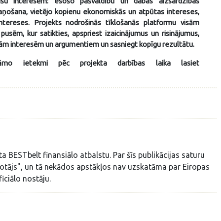
ušu interesēm: esošo pašvaldību un dabas aizsardzības
ņošana, vietējo kopienu ekonomiskās un atpūtas intereses,
intereses. Projekts nodrošinās tīklošanās platformu visām
pusēm, kur satikties, apspriest izaicinājumus un risinājumus,
vām interesēm un argumentiem un sasniegt kopīgu rezultātu.
āmo ietekmi pēc projekta darbības laika lasiet
ta BESTbelt finansiālo atbalstu. Par šīs publikācijas saturu
eļotājs", un tā nekādos apstākļos nav uzskatāma par Eiropas
iciālo nostāju.