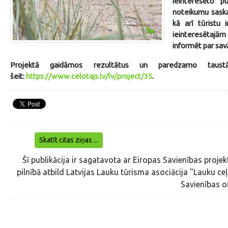
ieinteresēto p
noteikumu saska
kā arī tūristu 
ieinteresētajām 
informēt par sa
Projektā gaidāmos rezultātus un paredzamo taust
šeit:
https://www.celotajs.lv/lv/project/35
.
Skatīt citas ziņas ...
Šī publikācija ir sagatavota ar Eiropas Savienības projek
pilnībā atbild Latvijas Lauku tūrisma asociācija "Lauku c
Savienības of