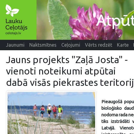
Jaunumi
Naktsmītnes
Ceļojumi
Vērts redzēt
Karte
Jauns projekts "Zaļā Josta" -
vienoti noteikumi atpūtai
dabā visās piekrastes teritorij
Pieaugošā popula
bioloģisko daud
nodoma rada negat
tiks izstrādāti
vi
Latvijā.
Vienoto