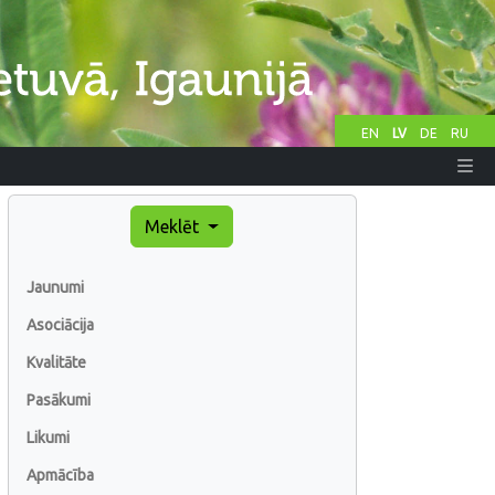
EN
LV
DE
RU
Meklēt
Jaunumi
Asociācija
Kvalitāte
Pasākumi
Likumi
Apmācība