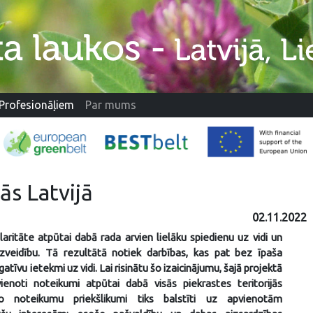
Profesionāļiem
Par mums
ās Latvijā
02.11.2022
ritāte atpūtai dabā rada arvien lielāku spiedienu uz vidi un
zveidību. Tā rezultātā notiek darbības, kas pat bez īpaša
īvu ietekmi uz vidi. Lai risinātu šo izaicinājumu, šajā projektā
enoti noteikumi atpūtai dabā visās piekrastes teritorijās
 noteikumu priekšlikumi tiks balstīti uz apvienotām