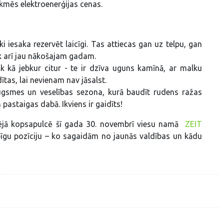
tekmēs elektroenerģijas cenas.
 iesaka rezervēt laicīgi. Tas attiecas gan uz telpu, gan
ek arī jau nākošajam gadam.
āk kā jebkur citur - te ir dzīva uguns kamīnā, ar malku
ldītas, lai nevienam nav jāsalst.
izaugsmes un veselības sezona, kurā baudīt rudens ražas
pastaigas dabā. Ikviens ir gaidīts!
adējā kopsapulcē šī gada 30. novembrī viesu namā
ZEIT
opīgu pozīciju – ko sagaidām no jaunās valdības un kādu