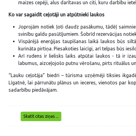
maizes cepēji, alus darītavas un citi, kuru darbību ie
Ko var sagaidīt ceļotāji un atpūtnieki laukos
Joprojām notiek ļoti daudz pasākumu, tādēļ saimnieki
svinību galdu pasūtījumiem. Šobrīd rezervācijas noti
Vispārējā enerģijas taupīšanas laikā laukos būs silt
kurināta pirtiņa. Piesakoties laicīgi, arī telpas būs iesi
Arī rudens ir lielisks laiks atpūtai laukos - tā ir 
labumus, aizceļojošo putnu vērošanu, pirts rituālus un 
“Lauku ceļotāja” biedri – tūrisma uzņēmēji tiksies ikg
Līgatnē, lai pārrunātu plānus un ieceres, vienotos par k
sadarbību piedāvājam.
Skatīt citas ziņas ...