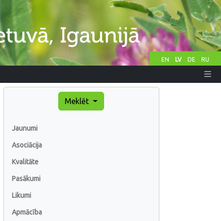
EN
LV
DE
RU
Meklēt
Jaunumi
Asociācija
Kvalitāte
Pasākumi
Likumi
Apmācība