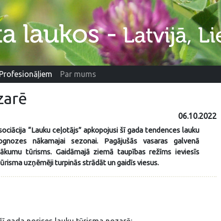
Profesionāļiem
Par mums
zarē
06.10.2022
ociācija “Lauku ceļotājs” apkopojusi šī gada tendences lauku
ognozes nākamajai sezonai. Pagājušās vasaras galvenā
ākumu tūrisms. Gaidāmajā ziemā taupības režīms ieviesīs
tūrisma uzņēmēji turpinās strādāt un gaidīs viesus.
šī gada norises lauku tūrisma nozarē: