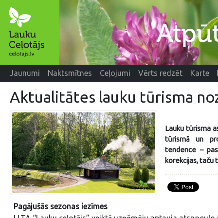
Jaunumi
Naktsmītnes
Ceļojumi
Vērts redzēt
Karte
Aktualitātes lauku tūrisma no
Lauku tūrisma as
tūrismā un pr
tendence – pas
korekcijas, taču 
Pagājušās sezonas iezīmes
LLTA “Lauku ceļotājs” veiktā uzņēmēju aptauja atspoguļo 