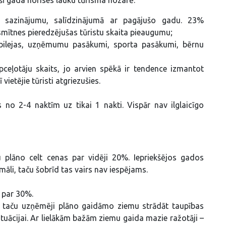
a sazinājumu, salīdzinājumā ar pagājušo gadu. 23%
smītnes pieredzējušas tūristu skaita pieaugumu;
jubilejas, uzņēmumu pasākumi, sporta pasākumi, bērnu
 apceļotāju skaits, jo arvien spēkā ir tendence izmantot
ietējie tūristi atgriezušies.
 no 2-4 naktīm uz tikai 1 nakti. Vispār nav ilglaicīgo
plāno celt cenas par vidēji 20%. Iepriekšējos gados
imāli, taču šobrīd tas vairs nav iespējams.
 par 30%.
s, taču uzņēmēji plāno gaidāmo ziemu strādāt taupības
ituācijai. Ar lielākām bažām ziemu gaida mazie ražotāji –