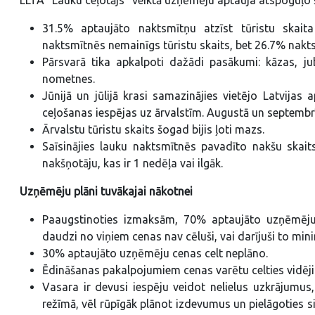
31.5% aptaujāto naktsmītņu atzīst tūristu skait
naktsmītnēs nemainīgs tūristu skaits, bet 26.7% nakt
Pārsvarā tika apkalpoti dažādi pasākumi: kāzas, 
nometnes.
Jūnijā un jūlijā krasi samazinājies vietējo Latvijas
ceļošanas iespējas uz ārvalstīm. Augustā un septembrī v
Ārvalstu tūristu skaits šogad bijis ļoti mazs.
Saīsinājies lauku naktsmītnēs pavadīto nakšu skaits
nakšņotāju, kas ir 1 nedēļa vai ilgāk.
Uzņēmēju plāni tuvākajai nākotnei
Paaugstinoties izmaksām, 70% aptaujāto uzņēmēju 
daudzi no viņiem cenas nav cēluši, vai darījuši to min
30% aptaujāto uzņēmēju cenas celt neplāno.
Ēdināšanas pakalpojumiem cenas varētu celties vidēji
Vasara ir devusi iespēju veidot nelielus uzkrājumu
režīmā, vēl rūpīgāk plānot izdevumus un pielāgoties s