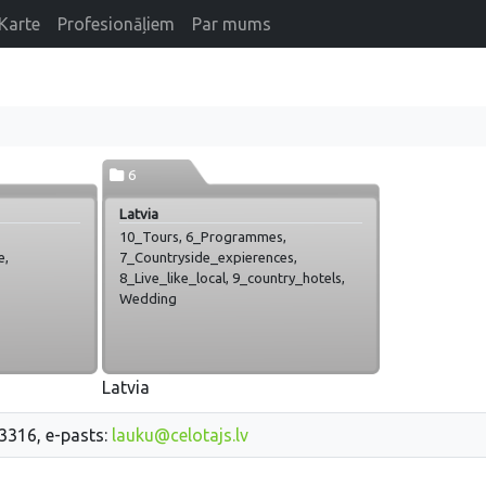
Karte
Profesionāļiem
Par mums
6
Latvia
10_Tours, 6_Programmes,
e,
7_Countryside_expierences,
8_Live_like_local, 9_country_hotels,
Wedding
Latvia
33316, e-pasts:
lauku@celotajs.lv