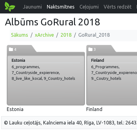
Jaunumi
Naktsmītnes
Ceļojumi
Vērts redzēt
Albūms GoRural 2018
Sākums
xArchive
2018
GoRural_2018
4
3
Estonia
Finland
6_programmes,
6_Programmes,
7_Countryside_expierence,
7_Countryside_expierenc
8_live_like_kocal, 9_Country_hotels
9._Coutry_hotels
Estonia
Finland
© Lauku ceļotājs, Kalnciema iela 40, Rīga, LV-1083, tel.: 264