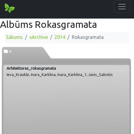
Albūms Rokasgramata
Sākums
xArchive
2014
Rokasgramata
4
Arhitekturas_rokasgramata
Ieva_Kraukle, Inara_Karklina, Inara_Karklina_1, Janis_Saknitis