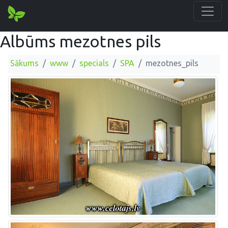
Albūms mezotnes pils
Sākums
www
specials
SPA
mezotnes_pils