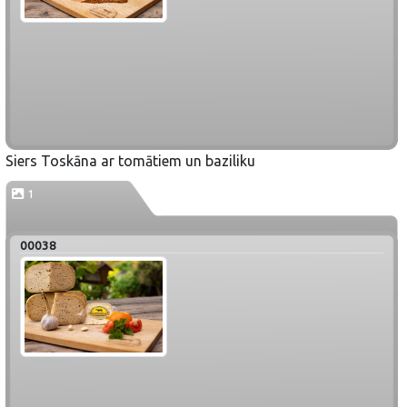
Siers Toskāna ar tomātiem un baziliku
1
00038