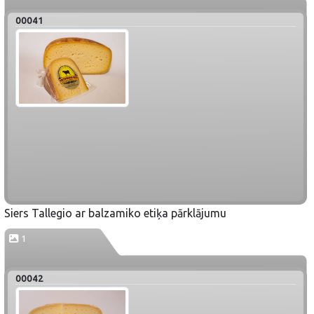
00041
Siers Tallegio ar balzamiko etiķa pārklājumu
1
00042