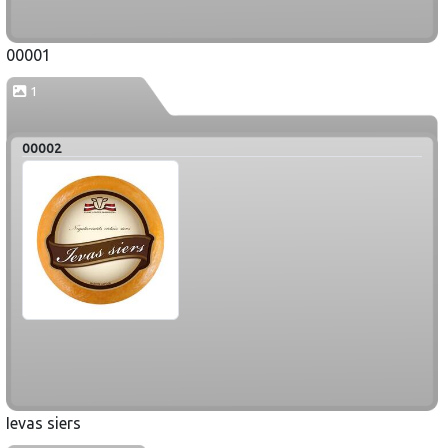
00001
1
00002
Ievas siers