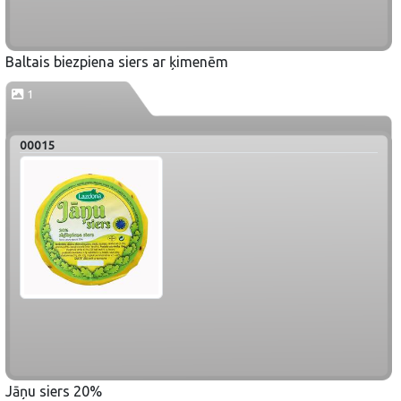
Baltais biezpiena siers ar ķimenēm
1
00015
Jāņu siers 20%