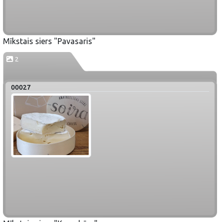
Mīkstais siers "Pavasaris"
2
00027