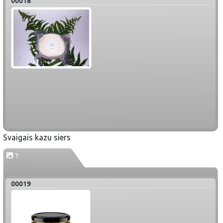
00018
Svaigais kazu siers
1
00019