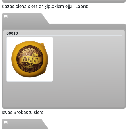
Kazas piena siers ar ķiplokiem eļļā "Labrīt"
1
00010
Ievas Brokastu siers
1