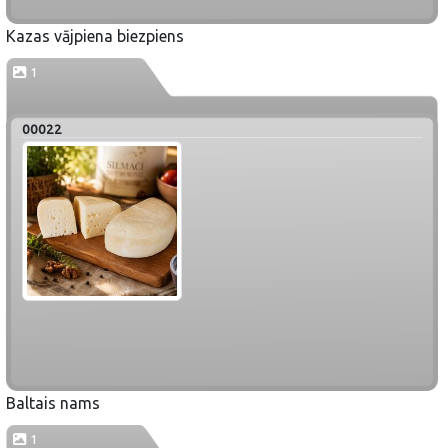
Kazas vājpiena biezpiens
1
00022
Baltais nams
1