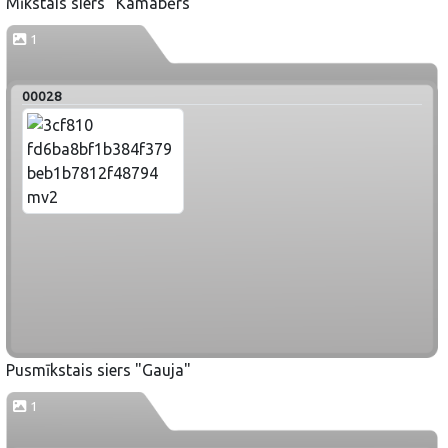
Mīkstais siers "Kamabērs"
1
00028
Pusmīkstais siers "Gauja"
1