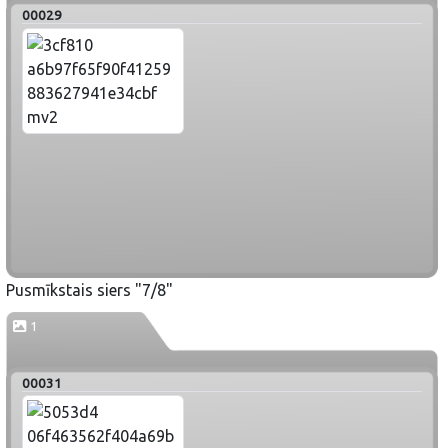
00029
Pusmīkstais siers "7/8"
1
00031