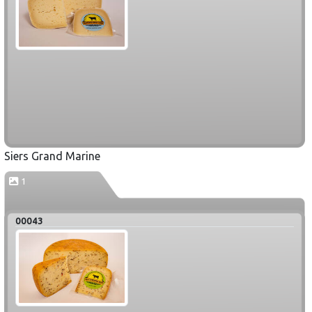
Siers Grand Marine
1
00043