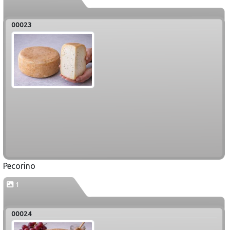
00023
Pecorino
1
00024