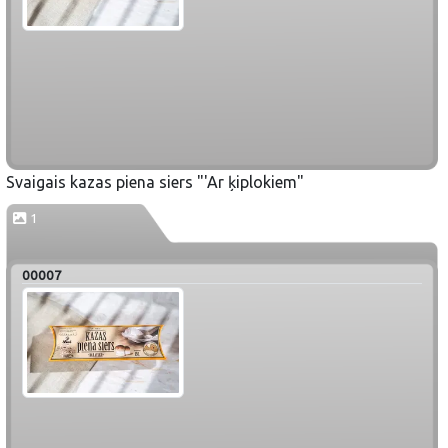
Svaigais kazas piena siers "'Ar ķiplokiem"
1
00007