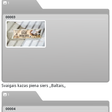
1
00003
Svaigais kazas piena siers ,,Baltais,,
1
00004