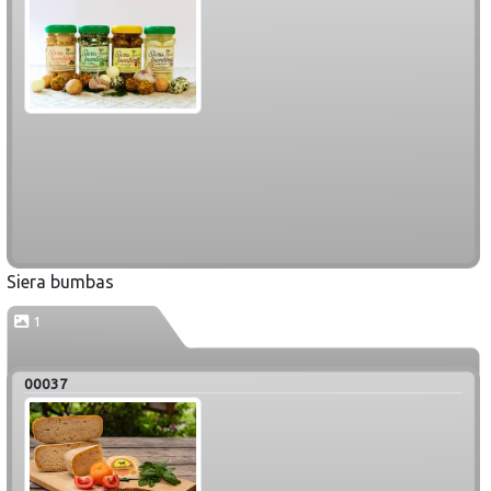
Siera bumbas
1
00037