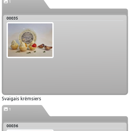
1
00035
Svaigais krēmsiers
1
00036