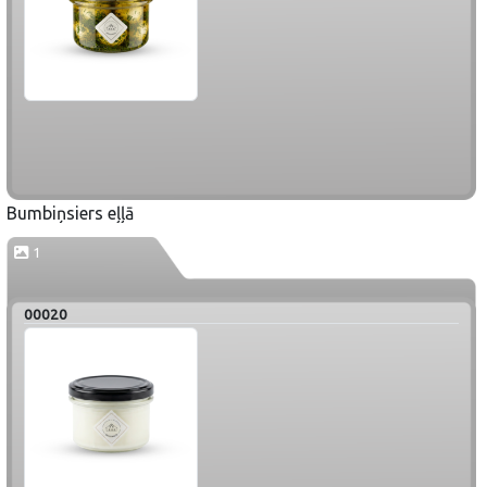
Bumbiņsiers eļļā
1
00020