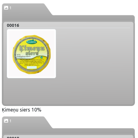
1
00016
Ķimeņu siers 10%
1