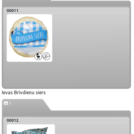
00011
Ievas Brīvdienu siers
1
00012