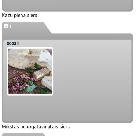
Kazu piena siers
1
00034
Mīkstas nenogatavinātais siers