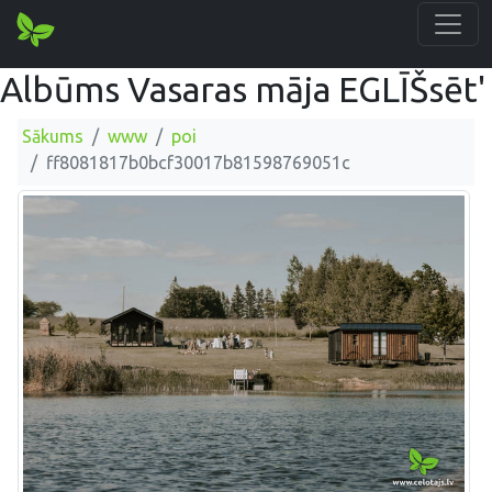
Albūms Vasaras māja EGLĪŠsēt'
Sākums
www
poi
ff8081817b0bcf30017b81598769051c