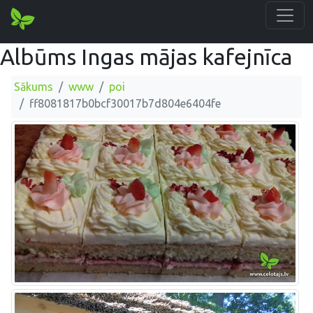
Albūms Ingas mājas kafejnīca
Sākums
www
poi
ff8081817b0bcf30017b7d804e6404fe