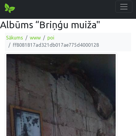
Albūms “Briņģu muiža"
Sākums
www
poi
ff8081817ad321db017ae775d4000128