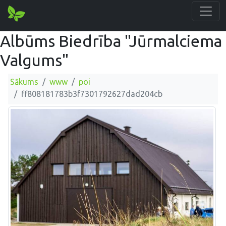
Albūms Biedrība "Jūrmalciema
Valgums"
Sākums
www
poi
ff808181783b3f7301792627dad204cb