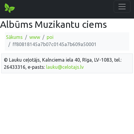
Albūms Muzikantu ciems
Sākums
www
poi
ff80818145a7b07c0145a7b609a50001
© Lauku ceļotājs, Kalnciema iela 40, Rīga, LV-1083, tel.:
26433316, e-pasts:
lauku@celotajs.lv