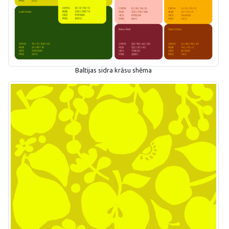
Baltijas sidra krāsu shēma