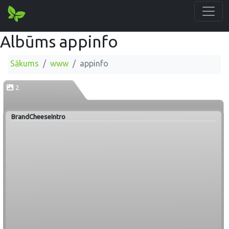
Albūms appinfo
Sākums
www
appinfo
2
BrandCheeseIntro