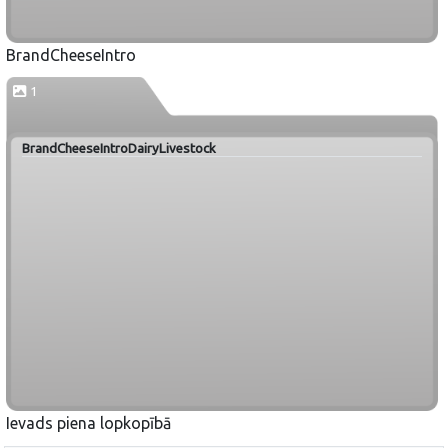
BrandCheeseIntro
1
BrandCheeseIntroDairyLivestock
Ievads piena lopkopībā