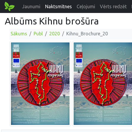
Jaunumi
Naktsmītnes
Ceļojumi
Vērts redzēt
Albūms Kihnu brošūra
Sākums
Publ
2020
Kihnu_Brochure_20