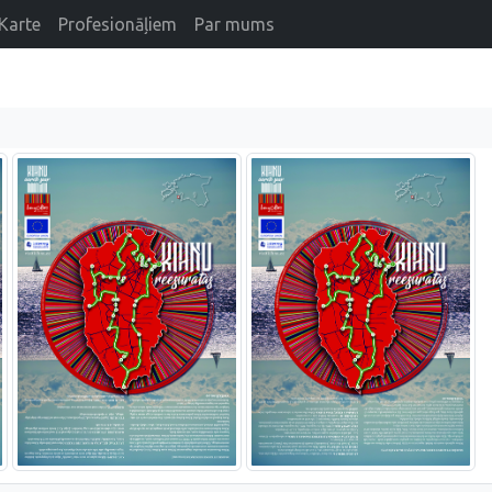
Karte
Profesionāļiem
Par mums