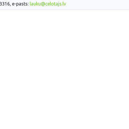
33316, e-pasts:
lauku@celotajs.lv