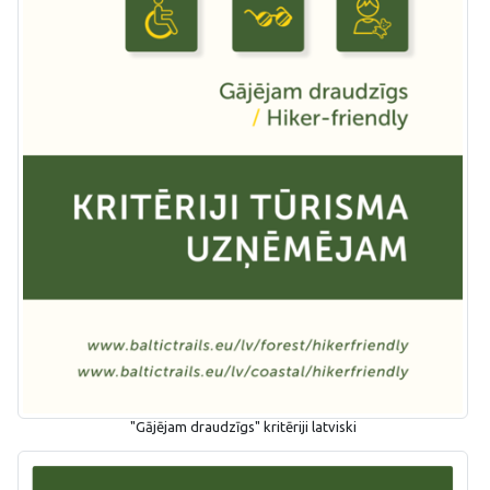
"Gājējam draudzīgs" kritēriji latviski