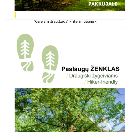
"Gājējam draudzīgs" kritēriji igauniski