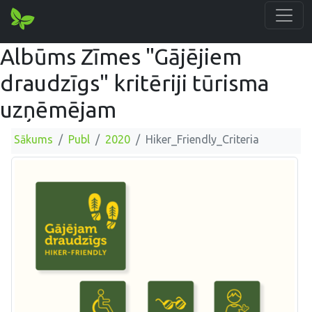
Albūms Zīmes "Gājējiem
draudzīgs" kritēriji tūrisma
uzņēmējam
Sākums
Publ
2020
Hiker_Friendly_Criteria