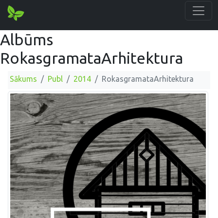
Albūms
RokasgramataArhitektura
Sākums
Publ
2014
RokasgramataArhitektura