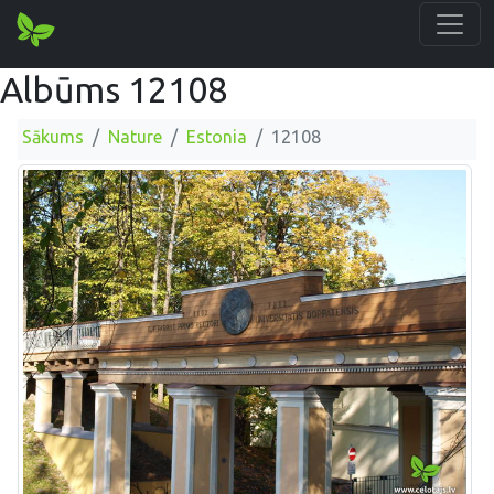
Albūms 12108
Sākums
Nature
Estonia
12108