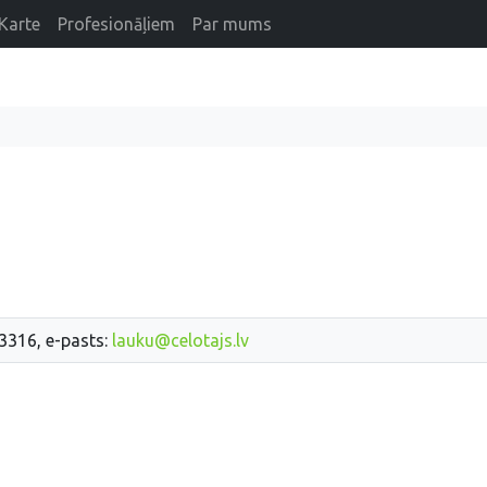
Karte
Profesionāļiem
Par mums
33316, e-pasts:
lauku@celotajs.lv