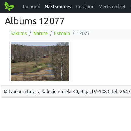
Jaunumi
Naktsmītnes
Ceļojumi
Vērts redzēt
Albūms 12077
Sākums
Nature
Estonia
12077
© Lauku ceļotājs, Kalnciema iela 40, Rīga, LV-1083, tel.: 264