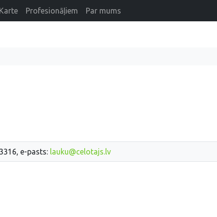
Karte
Profesionāļiem
Par mums
33316, e-pasts:
lauku@celotajs.lv