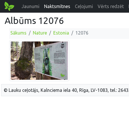
Jaunumi
Naktsmītnes
Ceļojumi
Vērts redzēt
Albūms 12076
Sākums
Nature
Estonia
12076
© Lauku ceļotājs, Kalnciema iela 40, Rīga, LV-1083, tel.: 264