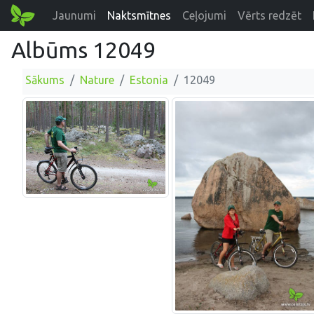
Jaunumi
Naktsmītnes
Ceļojumi
Vērts redzēt
Albūms 12049
Sākums
Nature
Estonia
12049