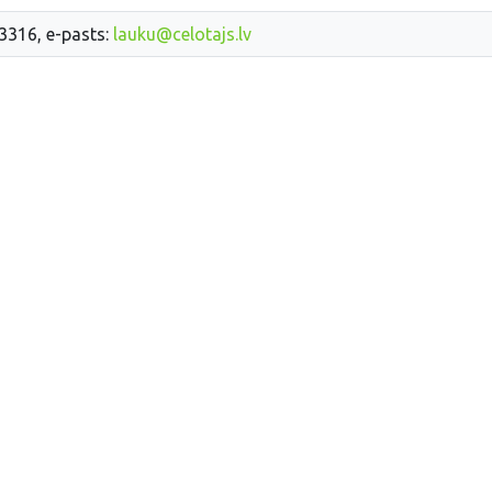
33316, e-pasts:
lauku@celotajs.lv