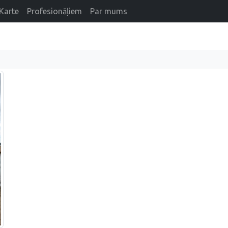
Karte
Profesionāļiem
Par mums