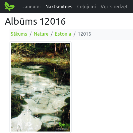
Jaunumi
Naktsmītnes
Ceļojumi
Vērts redzēt
Albūms 12016
Sākums
Nature
Estonia
12016