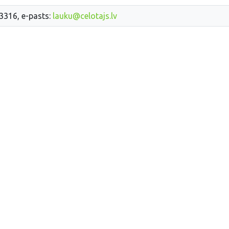
33316, e-pasts:
lauku@celotajs.lv