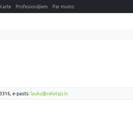
Karte
Profesionāļiem
Par mums
33316, e-pasts:
lauku@celotajs.lv