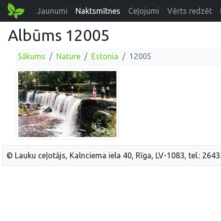
Jaunumi
Naktsmītnes
Ceļojumi
Vērts redzēt
Albūms 12005
Sākums
Nature
Estonia
12005
© Lauku ceļotājs, Kalnciema iela 40, Rīga, LV-1083, tel.: 264