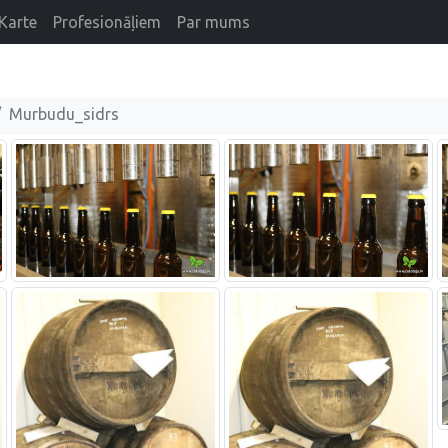
Karte
Profesionāļiem
Par mums
Murbudu_sidrs