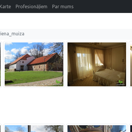
Karte
Profesionāļiem
Par mums
Piena_muiza