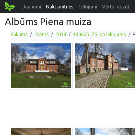
Jaunumi
Naktsmītnes
Ceļojumi
Vērts redzēt
Albūms Piena muiza
Sākums
Events
2014
140625_ZS_apsekojums