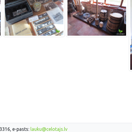
33316, e-pasts:
lauku@celotajs.lv