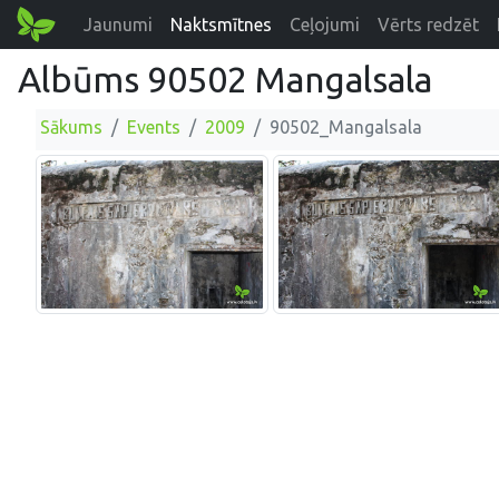
Jaunumi
Naktsmītnes
Ceļojumi
Vērts redzēt
Albūms 90502 Mangalsala
Sākums
Events
2009
90502_Mangalsala