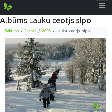
Albūms Lauku ceotjs slpo
Sākums
Events
2005
Lauku_ceotjs_slpo