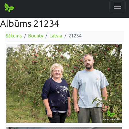
Albūms 21234
Sākums
Bounty
Latvia
21234