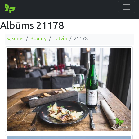
Albūms 21178
Sākums
Bounty
Latvia
21178