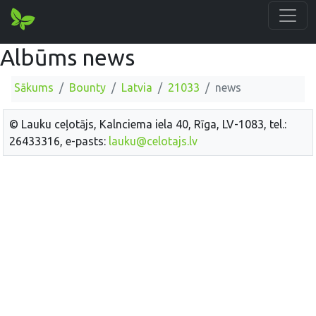
Albūms news
Sākums
Bounty
Latvia
21033
news
© Lauku ceļotājs, Kalnciema iela 40, Rīga, LV-1083, tel.:
26433316, e-pasts:
lauku@celotajs.lv