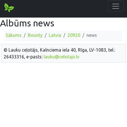
Albūms news
Sākums
Bounty
Latvia
20920
news
© Lauku ceļotājs, Kalnciema iela 40, Rīga, LV-1083, tel.:
26433316, e-pasts:
lauku@celotajs.lv