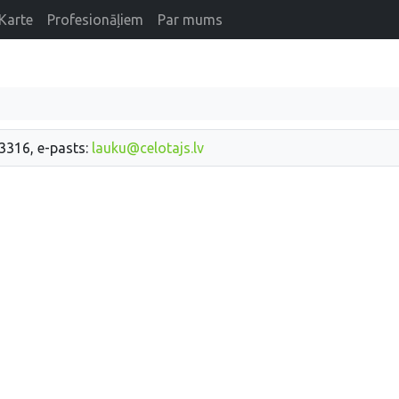
Karte
Profesionāļiem
Par mums
33316, e-pasts:
lauku@celotajs.lv