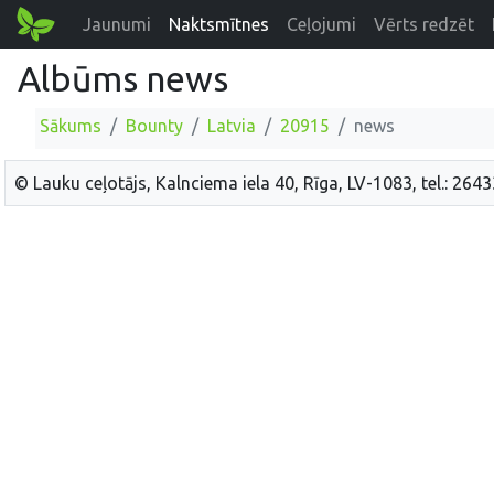
Jaunumi
Naktsmītnes
Ceļojumi
Vērts redzēt
Albūms news
Sākums
Bounty
Latvia
20915
news
© Lauku ceļotājs, Kalnciema iela 40, Rīga, LV-1083, tel.: 264