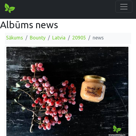
Albūms news
Sākums
Bounty
Latvia
20905
news