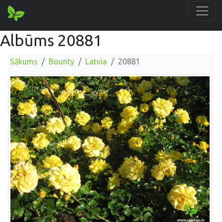
Albūms 20881
Sākums
Bounty
Latvia
20881