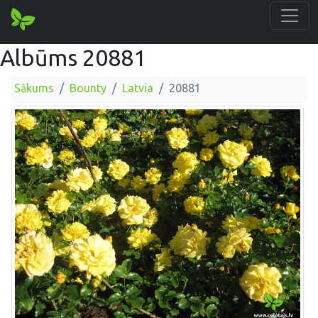
Albūms 20881
Sākums
Bounty
Latvia
20881