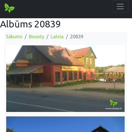
Albūms 20839
Sākums
Bounty
Latvia
20839