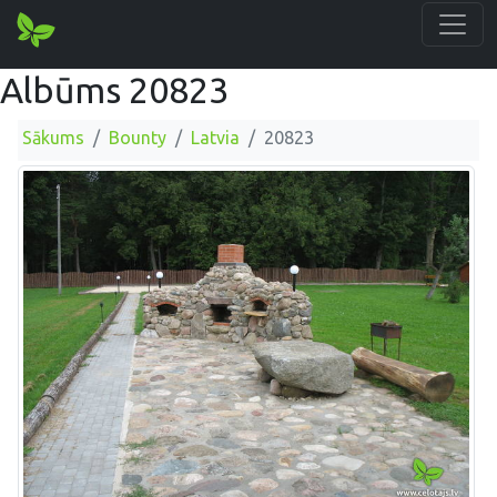
Albūms 20823
Sākums
Bounty
Latvia
20823