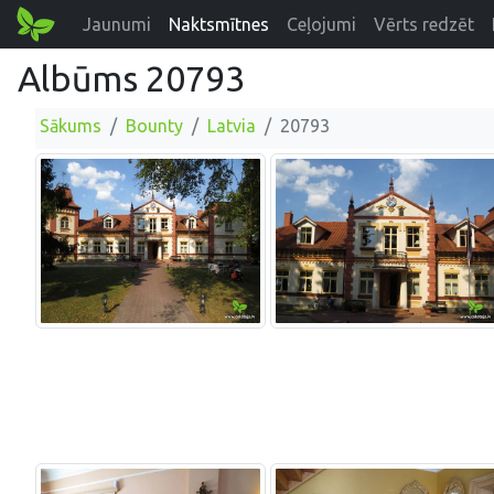
Jaunumi
Naktsmītnes
Ceļojumi
Vērts redzēt
Albūms 20793
Sākums
Bounty
Latvia
20793