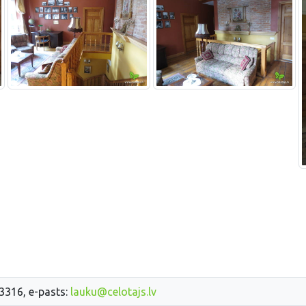
33316, e-pasts:
lauku@celotajs.lv