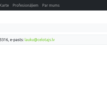
Karte
Profesionāļiem
Par mums
33316, e-pasts:
lauku@celotajs.lv