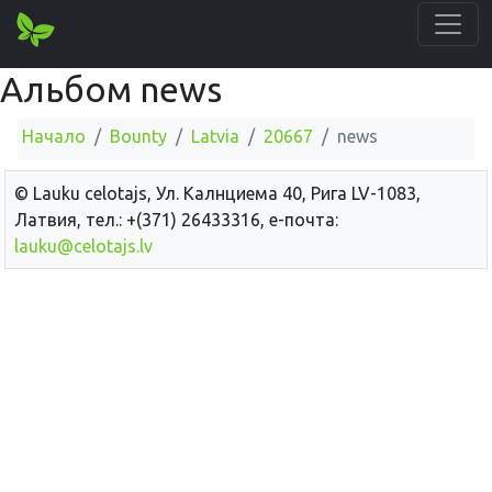
Альбом news
Начало
Bounty
Latvia
20667
news
© Lauku сelotajs, Ул. Калнциема 40, Рига LV-1083,
Латвия, тел.: +(371) 26433316, е-почта:
lauku@celotajs.lv