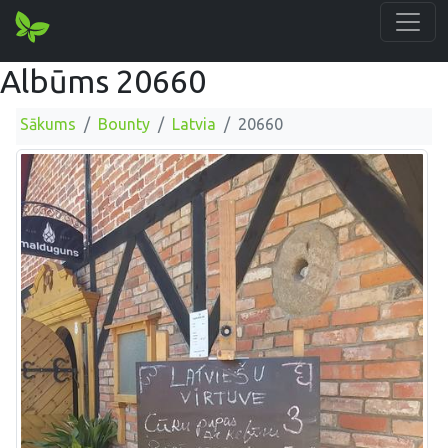
Albūms 20660
Sākums
Bounty
Latvia
20660