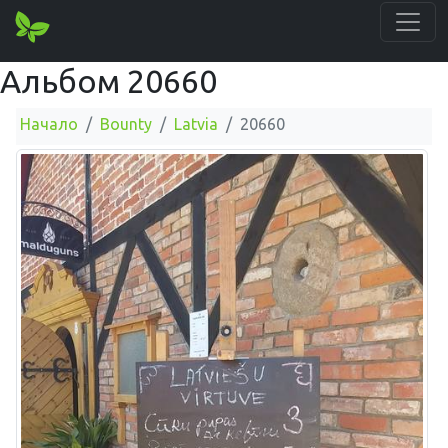
Альбом 20660
Начало
Bounty
Latvia
20660