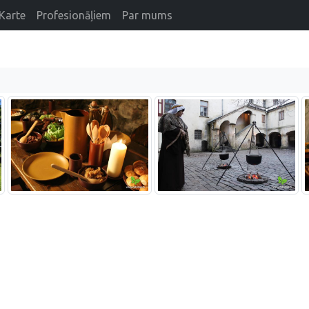
Karte
Profesionāļiem
Par mums