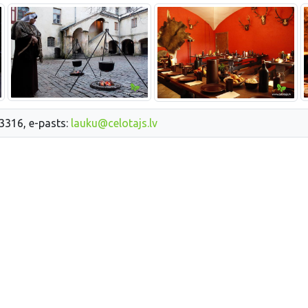
33316, e-pasts:
lauku@celotajs.lv