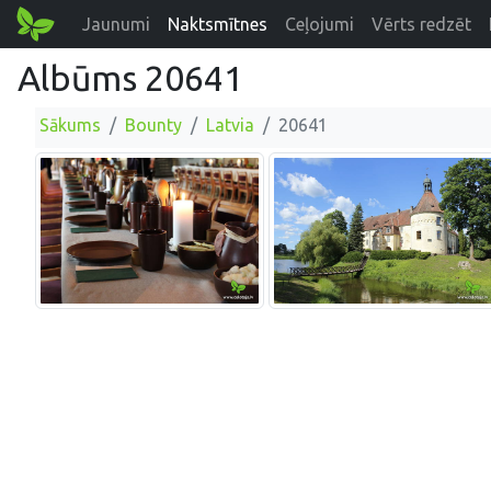
Jaunumi
Naktsmītnes
Ceļojumi
Vērts redzēt
Albūms 20641
Sākums
Bounty
Latvia
20641