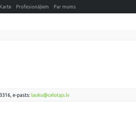
Karte
Profesionāļiem
Par mums
33316, e-pasts:
lauku@celotajs.lv