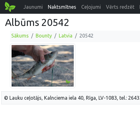
Jaunumi
Naktsmītnes
Ceļojumi
Vērts redzēt
Albūms 20542
Sākums
Bounty
Latvia
20542
© Lauku ceļotājs, Kalnciema iela 40, Rīga, LV-1083, tel.: 264