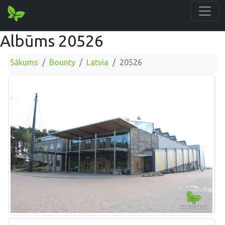
Albūms 20526
Sākums
Bounty
Latvia
20526