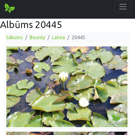
Albūms 20445
Sākums
Bounty
Latvia
20445