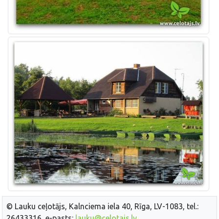
© Lauku ceļotājs, Kalnciema iela 40, Rīga, LV-1083, tel.:
26433316, e-pasts:
lauku@celotajs.lv