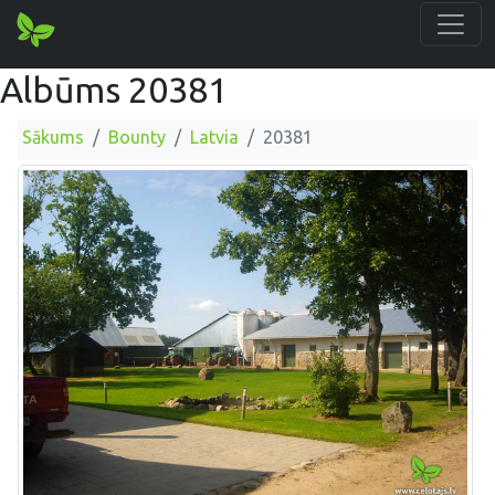
Albūms 20381
Sākums
Bounty
Latvia
20381